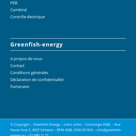
PEB
Combiné
Contrôle électrique
Greenfish-energy
A propos de nous
Contact
Conditions générales
Déclaration de confidentialité
Partenaire
© Copyright – Greenfish-Energy –
Liens utiles
– Certinergie ASBL – Rue
Haute Voie 5, 4537 Verlaine – RPM ASBL 0536.501654 – info@greenfish-
energy.eu – 02 880 21 71