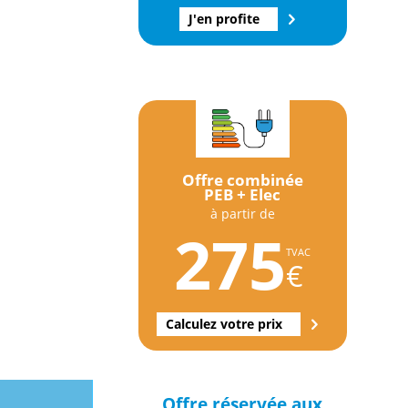
J'en profite
Offre combinée
PEB + Elec
à partir de
275
TVAC
€
Calculez votre prix
Offre réservée aux