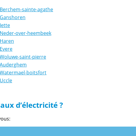
à Berchem-sainte-agathe
à Ganshoren
Jette
à Neder-over-heembeek
 Haren
 Evere
 Woluwe-saint-pierre
à Auderghem
 Watermael-boitsfort
 Uccle
ux d’électricité ?
vous: