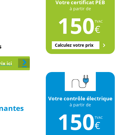
Votre certificat PEB
à partir de
150
TVAC
€
Calculez votre prix
s
ix ici
Votre contrôle électrique
à partir de
inantes
150
TVAC
€