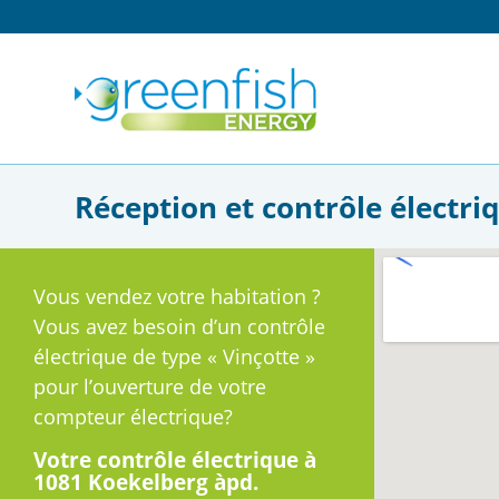
Réception et contrôle électri
Vous vendez votre habitation ?
Vous avez besoin d’un contrôle
électrique de type « Vinçotte »
pour l’ouverture de votre
compteur électrique?
Votre contrôle électrique à
1081 Koekelberg àpd.