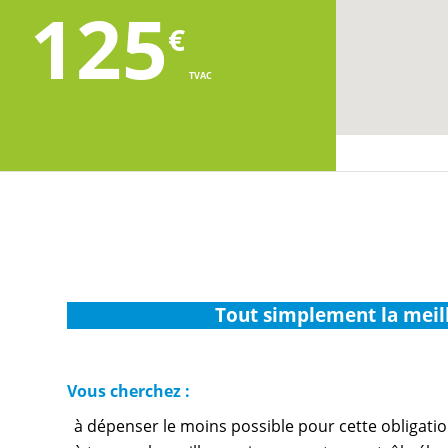
125
€
TVAC
Tout simplement la meil
Vous cherchez :
à dépenser le moins possible pour cette obligati