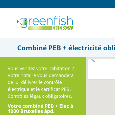
Combiné PEB + électricité obli
Vous vendez votre habitation ?
Votre notaire vous demandera
de lui délivrer le contrôle
électrique et le certificat PEB.
Contrôles légaux obligatoires.
Votre combiné PEB + Elec à
1000 Bruxelles àpd.