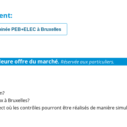
ent:
binée PEB+ELEC à Bruxelles
leure offre du marché.
Réservée aux particuliers.
on?
ux à Bruxelles?
rect où les contrôles pourront être réalisés de manière simu