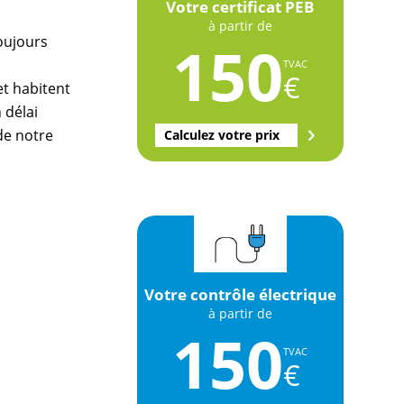
Votre certificat PEB
à partir de
oujours
150
TVAC
€
et habitent
 délai
 de notre
Calculez votre prix
Votre contrôle électrique
à partir de
150
TVAC
€