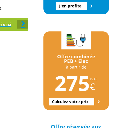
J'en profite
s
ix ici
Offre combinée
PEB + Elec
à partir de
275
TVAC
€
Calculez votre prix
Offre réservée aux