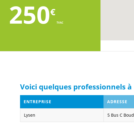
250
€
TVAC
Voici quelques professionnels à 
ENTREPRISE
ADRESSE
Lysen
5 Bus C Boud