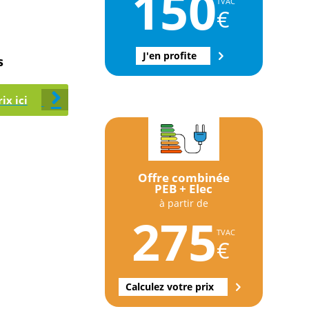
150
TVAC
€
J'en profite
s
ix ici
Offre combinée
PEB + Elec
à partir de
275
TVAC
€
Calculez votre prix