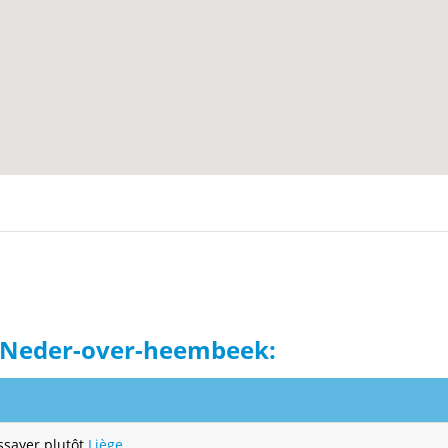
à Neder-over-heembeek:
Essayer plutôt
Liège