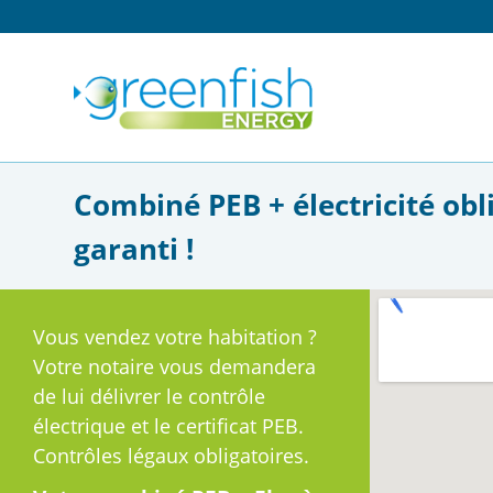
Combiné PEB + électricité ob
garanti !
Vous vendez votre habitation ?
Votre notaire vous demandera
de lui délivrer le contrôle
électrique et le certificat PEB.
Contrôles légaux obligatoires.