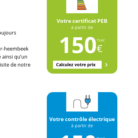
Votre certificat PEB
à partir de
oujours
150
TVAC
€
ver-heembeek
 ainsi qu’un
isite de notre
Calculez votre prix
Votre contrôle électrique
à partir de