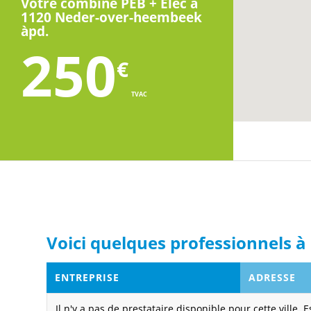
Votre combiné PEB + Elec à
1120 Neder-over-heembeek
àpd.
250
€
TVAC
Voici quelques professionnels 
ENTREPRISE
ADRESSE
Il n'y a pas de prestataire disponible pour cette ville. 