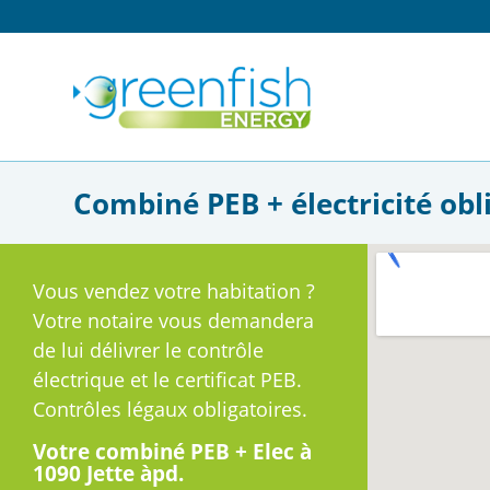
Combiné PEB + électricité obli
Vous vendez votre habitation ?
Votre notaire vous demandera
de lui délivrer le contrôle
électrique et le certificat PEB.
Contrôles légaux obligatoires.
Votre combiné PEB + Elec à
1090 Jette àpd.