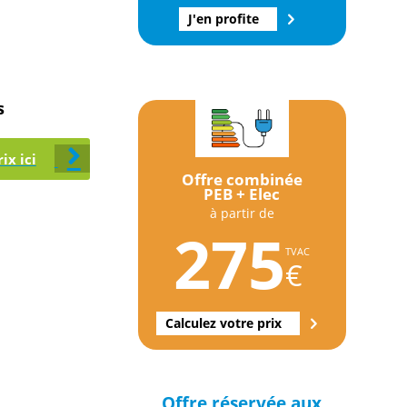
J'en profite
s
ix ici
Offre combinée
PEB + Elec
à partir de
275
TVAC
€
Calculez votre prix
Offre réservée aux