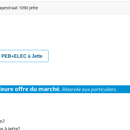
ayestraat 1090 Jette
e PEB+ELEC à Jette
leure offre du marché.
Réservée aux particuliers.
on?
x à Jette?