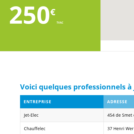
250
€
TVAC
Voici quelques professionnels à 
ENTREPRISE
ADRESSE
Jet-Elec
454 de Smet 
Chauffelec
37 Henri Werr