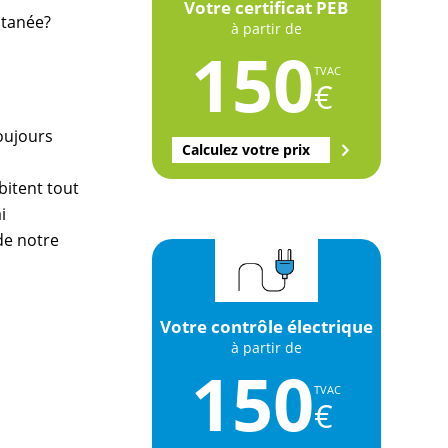
Votre certificat PEB
ltanée?
à partir de
150
TVAC
€
oujours
Calculez votre prix
bitent tout
i
 de notre
Votre contrôle électrique
à partir de
150
TVAC
€