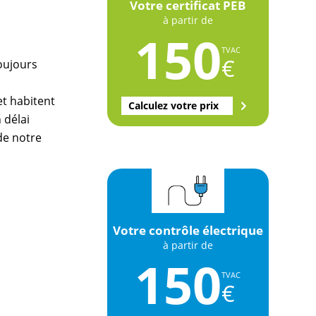
Votre certificat PEB
à partir de
150
TVAC
€
oujours
et habitent
Calculez votre prix
 délai
 de notre
Votre contrôle électrique
à partir de
150
TVAC
€