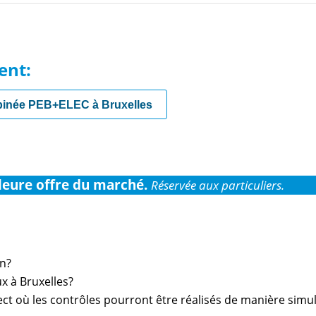
ent:
binée PEB+ELEC à Bruxelles
leure offre du marché.
Réservée aux particuliers.
on?
ux à Bruxelles?
rect où les contrôles pourront être réalisés de manière simu