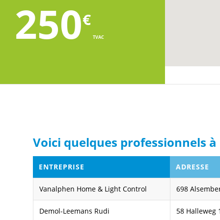
250
€
TVAC
Voici quelques professionnels à 
ENTREPRISE
ADRESSE
Vanalphen Home & Light Control
698 Alsembe
Demol-Leemans Rudi
58 Halleweg