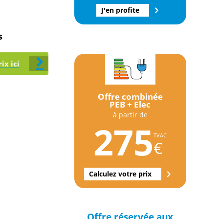
J'en profite
s
ix ici
Offre combinée
PEB + Elec
à partir de
275
TVAC
€
Calculez votre prix
Offre réservée aux