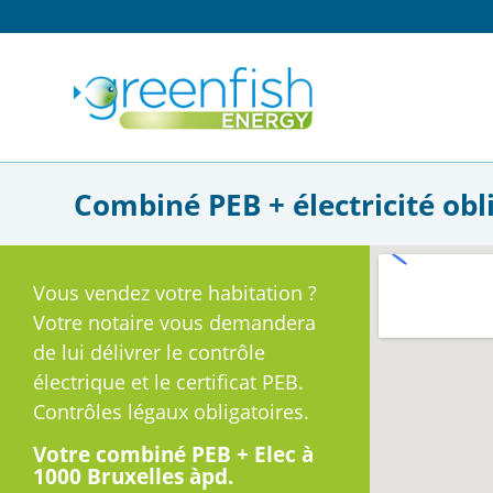
Combiné PEB + électricité obli
Vous vendez votre habitation ?
Votre notaire vous demandera
de lui délivrer le contrôle
électrique et le certificat PEB.
Contrôles légaux obligatoires.
Votre combiné PEB + Elec à
1000 Bruxelles àpd.