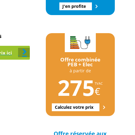
J'en profite
s
ix ici
Offre combinée
PEB + Elec
à partir de
275
TVAC
€
Calculez votre prix
Offre réservée aux