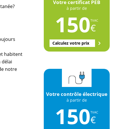
Votre certificat PEB
ltanée?
à partir de
150
TVAC
€
oujours
Calculez votre prix
et habitent
 délai
 de notre
Votre contrôle électrique
à partir de
150
TVAC
€