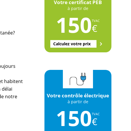
Votre certificat PEB
à partir de
150
TVAC
€
ltanée?
Calculez votre prix
oujours
et habitent
 délai
Votre contrôle électrique
 de notre
à partir de
150
TVAC
€