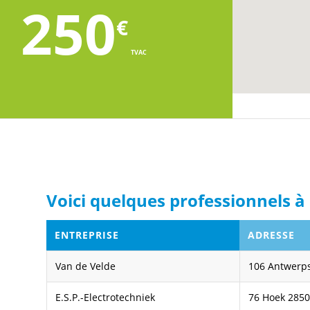
250
€
TVAC
Voici quelques professionnels à 
ENTREPRISE
ADRESSE
Van de Velde
106 Antwerp
E.S.P.-Electrotechniek
76 Hoek 285