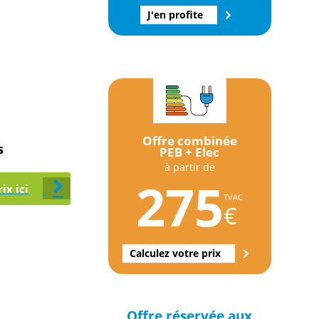
J'en profite
Offre combinée
s
PEB + Elec
à partir de
275
ix ici
TVAC
€
Calculez votre prix
Offre réservée aux