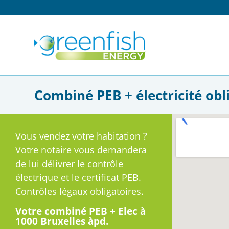
Combiné PEB + électricité obli
Vous vendez votre habitation ?
Votre notaire vous demandera
de lui délivrer le contrôle
électrique et le certificat PEB.
Contrôles légaux obligatoires.
Votre combiné PEB + Elec à
1000 Bruxelles àpd.